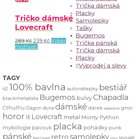
Trička dámská
Placky
Tričko dámské
Samolepky
Lovecraft
Tašky
Bugemos
289
Kč
239
Kč
Výběr
Trička pánská
možností
Trička dámská
Placky
Výprodej a slevy
TAGY
100% bavlna
bestiář
autonálepky
42
Chapadla
Bugemos
bulvy
blackmetalista
dámské
Cthulhu
dárek
gmo
Dagon
duna
esperanto
horor
Lovecraft
it
metal
Monty Python
placka
pohádky
mykologie
pavouk
punk
pánské
samolepky
retro
spojaři
Red Dwarf
sovy