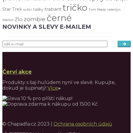
tričko
trabant
Star Trek
tašky
svítící
Twin Peaks
valentýn
černé
zombie
Zlo
Warhol
NOVINKY A SLEVY E-MAILEM
Červí akce
Produkty s šaj-hulúdem nyní ve slevě. Kupujte,
dokud je šupinatý!
Více
© Chapadla.cz 2023 |
Ochrana osobních údajů