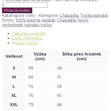
Přidat do košíku
Katalogové číslo:
-
Kategorie:
Chapadla
,
Trička pánská
Štítky:
100% bavlna
,
bestiář
,
Chapadla
,
horor
,
mykologie
,
pánské
,
tričko
Tabulka velikostí
Další informace
Péče o tričko
Výška
Šířka přes hrudník
Velikost
(cm)
(cm)
S
69
46
M
69
51
L
74
56
XL
76
61
XXL
79
66