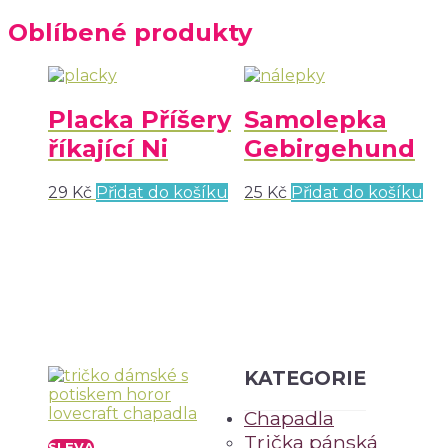
Oblíbené produkty
Placka Příšery
Samolepka
říkající Ni
Gebirgehund
29
Kč
Přidat do košíku
25
Kč
Přidat do košíku
KATEGORIE
Chapadla
Trička pánská
SLEVA