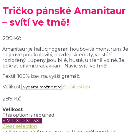
Tričko pánské Amanitaur
– svítí ve tmě!
299
Kč
Amanitaur je halucinogenní houbovité monstrum. Je
nejdříve polokulovitý, později sklenutý, ve stáří
rozložený. Lupeny jsou bílé, husté, u třeně volné. Je
pokryt bílými bradavkami. Navíc svítí ve tmě!
Textil: 100% bavlna, vyšší gramáž.
Velikost
Zrušit výběr
299
Kč
Velikost
This option is required
S
M
L
XL
2XL
3XL
Clear selection
Tričko pánské Amanitaur - svítí ve tmě! množství