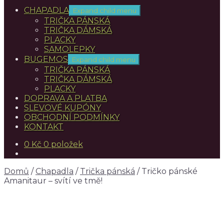
CHAPADLA
Expand child menu
TRIČKA PÁNSKÁ
TRIČKA DÁMSKÁ
PLACKY
SAMOLEPKY
BUGEMOS
Expand child menu
TRIČKA PÁNSKÁ
TRIČKA DÁMSKÁ
PLACKY
DOPRAVA A PLATBA
SLEVOVÉ KUPÓNY
OBCHODNÍ PODMÍNKY
KONTAKT
0
Kč
0 položek
Domů
/
Chapadla
/
Trička pánská
/
Tričko pánské
Amanitaur – svítí ve tmě!