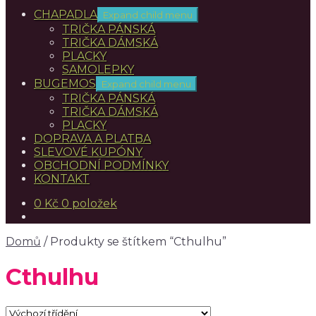
CHAPADLA
Expand child menu
TRIČKA PÁNSKÁ
TRIČKA DÁMSKÁ
PLACKY
SAMOLEPKY
BUGEMOS
Expand child menu
TRIČKA PÁNSKÁ
TRIČKA DÁMSKÁ
PLACKY
DOPRAVA A PLATBA
SLEVOVÉ KUPÓNY
OBCHODNÍ PODMÍNKY
KONTAKT
0
Kč
0 položek
Domů
/
Produkty se štítkem “Cthulhu”
Cthulhu