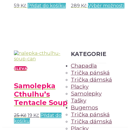
59
Kč
Přidat do košíku
289
Kč
Výběr možností
KATEGORIE
Chapadla
SLEVA
Trička pánská
Trička dámská
Samolepka
Placky
Cthulhu’s
Samolepky
Tašky
Tentacle Soup
Bugemos
Trička pánská
25
Kč
19
Kč
Přidat do
Trička dámská
košíku
Placky