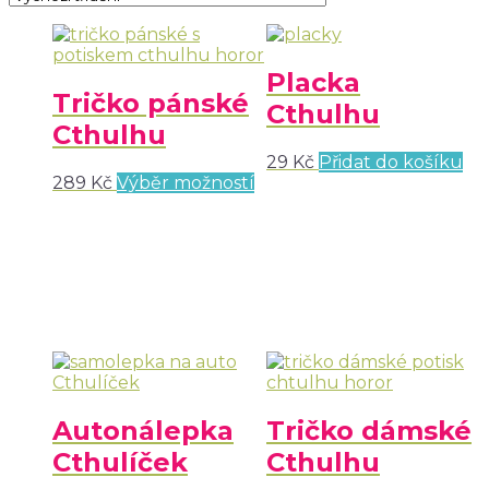
Placka
Tričko pánské
Cthulhu
Cthulhu
29
Kč
Přidat do košíku
289
Kč
Výběr možností
Autonálepka
Tričko dámské
Cthulíček
Cthulhu