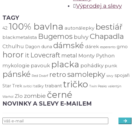
Výprodej a slevy
TAGY
100% bavlna
bestiář
autonálepky
42
Chapadla
Bugemos
bulvy
blackmetalista
dámské
Cthulhu
dárek
gmo
Dagon
duna
esperanto
horor
Lovecraft
it
metal
Monty Python
placka
pohádky
mykologie
pavouk
punk
pánské
samolepky
retro
spojaři
Red Dwarf
sovy
tričko
trabant
Star Trek
tašky
svítící
Twin Peaks
valentýn
černé
zombie
Zlo
Warhol
NOVINKY A SLEVY E-MAILEM