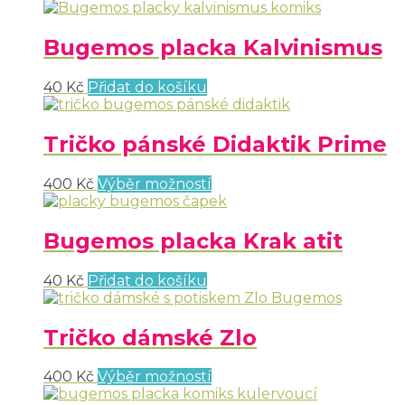
Bugemos placka Kalvinismus
40
Kč
Přidat do košíku
Tričko pánské Didaktik Prime
400
Kč
Výběr možností
Bugemos placka Krak atit
40
Kč
Přidat do košíku
Tričko dámské Zlo
400
Kč
Výběr možností