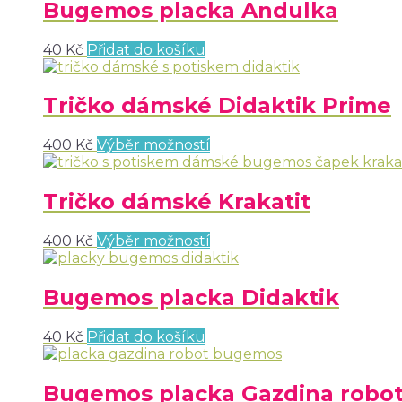
Bugemos placka Andulka
40
Kč
Přidat do košíku
Tričko dámské Didaktik Prime
400
Kč
Výběr možností
Tričko dámské Krakatit
400
Kč
Výběr možností
Bugemos placka Didaktik
40
Kč
Přidat do košíku
Bugemos placka Gazdina robo