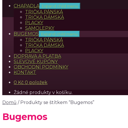
CHAPADLA
Expand child menu
TRIČKA PÁNSKÁ
TRIČKA DÁMSKÁ
PLACKY
SAMOLEPKY
BUGEMOS
Expand child menu
TRIČKA PÁNSKÁ
TRIČKA DÁMSKÁ
PLACKY
DOPRAVA A PLATBA
SLEVOVÉ KUPÓNY
OBCHODNÍ PODMÍNKY
KONTAKT
0
Kč
0 položek
Žádné produkty v košíku.
Domů
/
Produkty se štítkem “Bugemos”
Bugemos