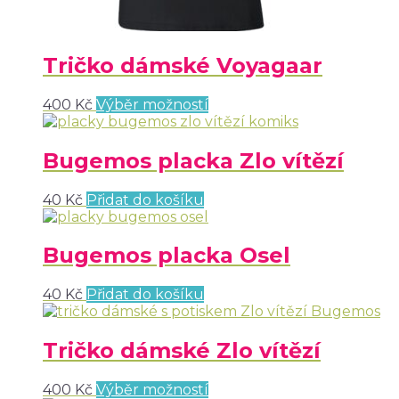
Tričko dámské Voyagaar
400
Kč
Výběr možností
Bugemos placka Zlo vítězí
40
Kč
Přidat do košíku
Bugemos placka Osel
40
Kč
Přidat do košíku
Tričko dámské Zlo vítězí
400
Kč
Výběr možností