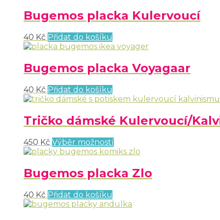
Bugemos placka Kulervoucí
40
Kč
Přidat do košíku
Bugemos placka Voyagaar
40
Kč
Přidat do košíku
Tričko dámské Kulervoucí/Kal
450
Kč
Výběr možností
Bugemos placka Zlo
40
Kč
Přidat do košíku