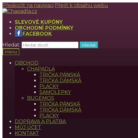
Přeskočit na navigaci
Přejít k obsahu webu
SLEVOVÉ KUPÓNY
OBCHODNÍ PODMÍNKY
FACEBOOK
Hledat:
Hledat
Menu
OBCHOD
CHAPADLA
TRIČKA PÁNSKÁ
TRIČKA DÁMSKÁ
PLACKY
SAMOLEPKY
BUGEMOS
TRIČKA PÁNSKÁ
TRIČKA DÁMSKÁ
PLACKY
DOPRAVA A PLATBA
MŮJ ÚČET
KONTAKT