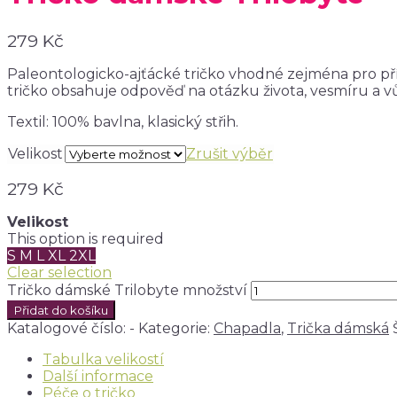
279
Kč
Paleontologicko-ajťácké tričko vhodné zejména pro příz
tričko obsahuje odpověď na otázku života, vesmíru a v
Textil: 100% bavlna, klasický střih.
Velikost
Zrušit výběr
279
Kč
Velikost
This option is required
S
M
L
XL
2XL
Clear selection
Tričko dámské Trilobyte množství
Přidat do košíku
Katalogové číslo:
-
Kategorie:
Chapadla
,
Trička dámská
Tabulka velikostí
Další informace
Péče o tričko