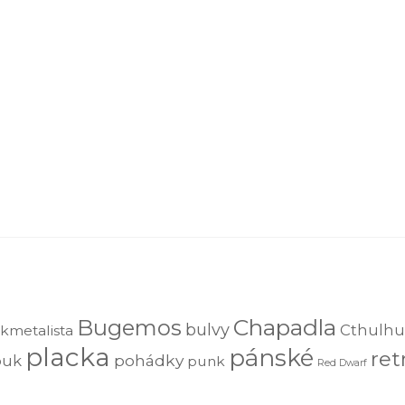
Chapadla
Bugemos
bulvy
Cthulhu
kmetalista
placka
pánské
ret
pohádky
ouk
punk
Red Dwarf