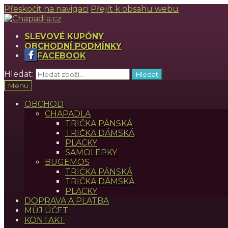
Přeskočit na navigaci
Přejít k obsahu webu
SLEVOVÉ KUPÓNY
OBCHODNÍ PODMÍNKY
FACEBOOK
Hledat:
Hledat
Menu
OBCHOD
CHAPADLA
TRIČKA PÁNSKÁ
TRIČKA DÁMSKÁ
PLACKY
SAMOLEPKY
BUGEMOS
TRIČKA PÁNSKÁ
TRIČKA DÁMSKÁ
PLACKY
DOPRAVA A PLATBA
MŮJ ÚČET
KONTAKT