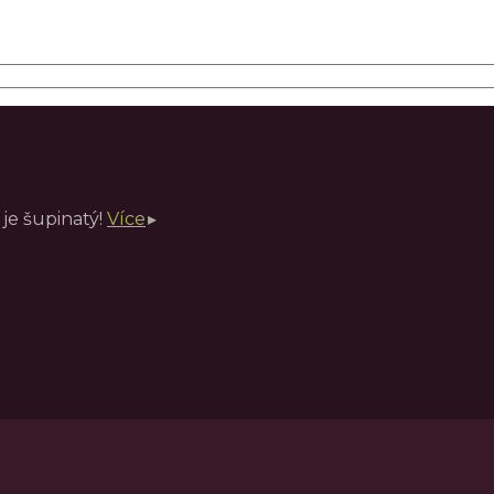
je šupinatý!
Více