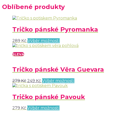
Oblíbené produkty
Tričko pánské Pyromanka
289
Kč
Výběr možností
SLEVA
Tričko pánské Věra Guevara
279
Kč
249
Kč
Výběr možností
Tričko pánské Pavouk
279
Kč
Výběr možností