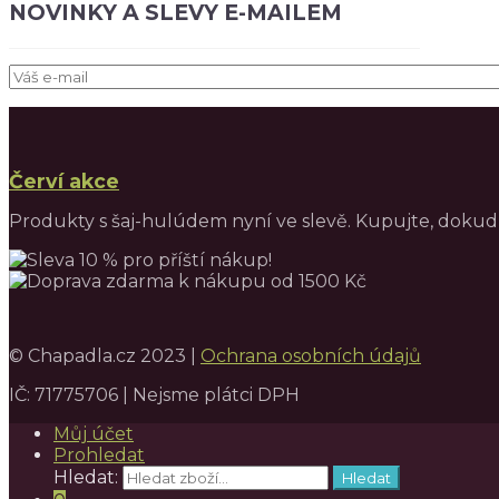
NOVINKY A SLEVY E-MAILEM
Červí akce
Produkty s šaj-hulúdem nyní ve slevě. Kupujte, dokud 
© Chapadla.cz 2023 |
Ochrana osobních údajů
IČ: 71775706 | Nejsme plátci DPH
Můj účet
Prohledat
Hledat:
Hledat