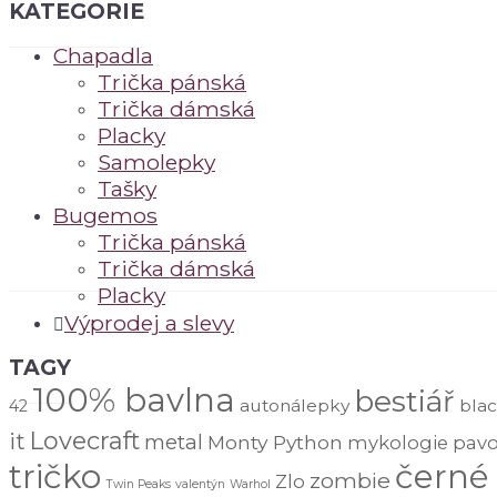
KATEGORIE
Chapadla
Trička pánská
Trička dámská
Placky
Samolepky
Tašky
Bugemos
Trička pánská
Trička dámská
Placky
Výprodej a slevy
TAGY
100% bavlna
bestiář
autonálepky
blac
42
Lovecraft
it
metal
Monty Python
mykologie
pav
tričko
černé
zombie
Zlo
Twin Peaks
valentýn
Warhol