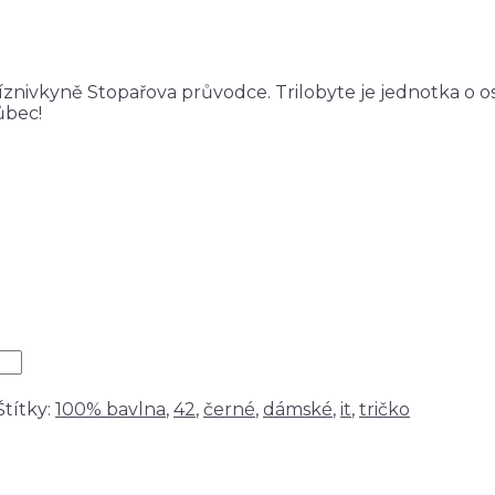
nivkyně Stopařova průvodce. Trilobyte je jednotka o osmi
ůbec!
Štítky:
100% bavlna
,
42
,
černé
,
dámské
,
it
,
tričko