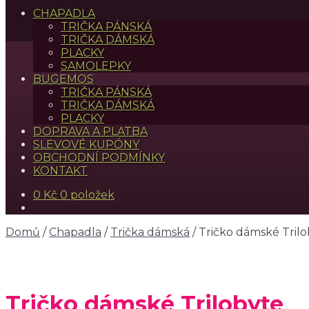
CHAPADLA
TRIČKA PÁNSKÁ
TRIČKA DÁMSKÁ
PLACKY
SAMOLEPKY
BUGEMOS
TRIČKA PÁNSKÁ
TRIČKA DÁMSKÁ
PLACKY
DOPRAVA A PLATBA
SLEVOVÉ KUPÓNY
OBCHODNÍ PODMÍNKY
KONTAKT
0
Kč
0 položek
Domů
/
Chapadla
/
Trička dámská
/
Tričko dámské Tril
Tričko dámské Trilobyte