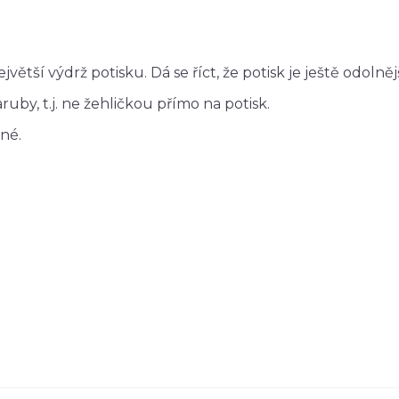
větší výdrž potisku. Dá se říct, že potisk je ještě odolně
uby, t.j. ne žehličkou přímo na potisk.
né.