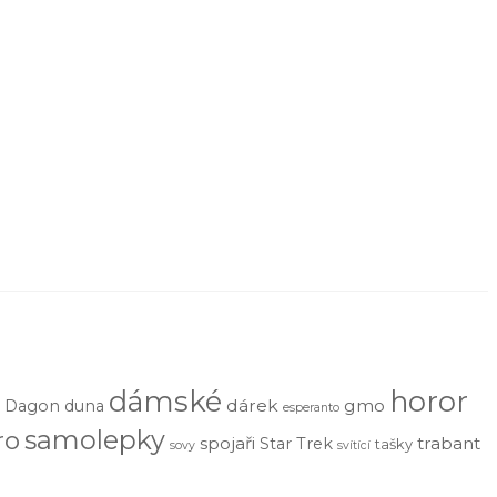
dámské
horor
dárek
gmo
Dagon
duna
esperanto
samolepky
ro
spojaři
trabant
Star Trek
tašky
sovy
svítící