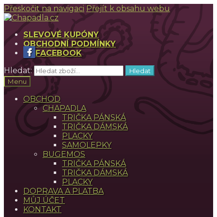
Přeskočit na navigaci
Přejít k obsahu webu
SLEVOVÉ KUPÓNY
OBCHODNÍ PODMÍNKY
FACEBOOK
Hledat:
Hledat
Menu
OBCHOD
CHAPADLA
TRIČKA PÁNSKÁ
TRIČKA DÁMSKÁ
PLACKY
SAMOLEPKY
BUGEMOS
TRIČKA PÁNSKÁ
TRIČKA DÁMSKÁ
PLACKY
DOPRAVA A PLATBA
MŮJ ÚČET
KONTAKT