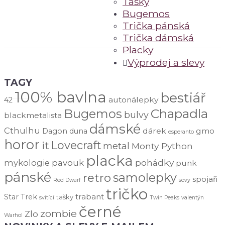
Tašky
Bugemos
Trička pánská
Trička dámská
Placky
Výprodej a slevy
TAGY
100% bavlna
bestiář
autonálepky
42
Chapadla
Bugemos
bulvy
blackmetalista
dámské
Cthulhu
dárek
gmo
Dagon
duna
esperanto
horor
Lovecraft
it
metal
Monty Python
placka
pohádky
mykologie
pavouk
punk
pánské
samolepky
retro
spojaři
Red Dwarf
sovy
tričko
trabant
Star Trek
tašky
svítící
Twin Peaks
valentýn
černé
zombie
Zlo
Warhol