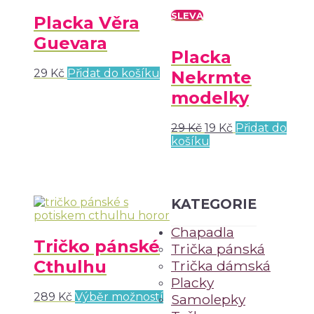
SLEVA
Placka Věra
Guevara
Placka
29
Kč
Přidat do košíku
Nekrmte
modelky
29
Kč
19
Kč
Přidat do
košíku
KATEGORIE
Chapadla
Tričko pánské
Trička pánská
Cthulhu
Trička dámská
Placky
289
Kč
Výběr možností
Samolepky