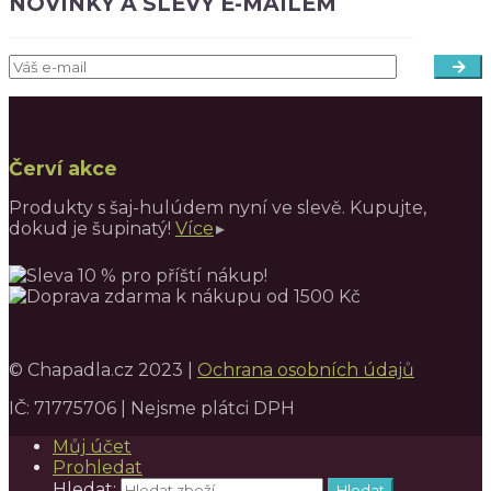
NOVINKY A SLEVY E-MAILEM
Červí akce
Produkty s šaj-hulúdem nyní ve slevě. Kupujte,
dokud je šupinatý!
Více
© Chapadla.cz 2023 |
Ochrana osobních údajů
IČ: 71775706 | Nejsme plátci DPH
Můj účet
Prohledat
Hledat:
Hledat