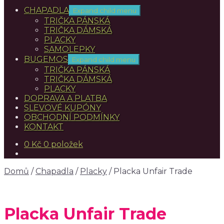
CHAPADLA
Expand child menu
TRIČKA PÁNSKÁ
TRIČKA DÁMSKÁ
PLACKY
SAMOLEPKY
BUGEMOS
Expand child menu
TRIČKA PÁNSKÁ
TRIČKA DÁMSKÁ
PLACKY
DOPRAVA A PLATBA
SLEVOVÉ KUPÓNY
OBCHODNÍ PODMÍNKY
KONTAKT
0
Kč
0 položek
Domů
/
Chapadla
/
Placky
/
Placka Unfair Trade
Placka Unfair Trade