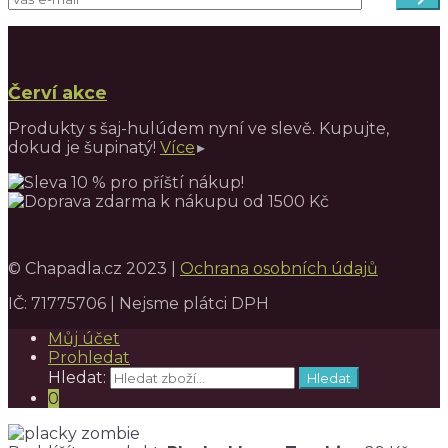
Červí akce
Produkty s šaj-hulúdem nyní ve slevě. Kupujte,
dokud je šupinatý!
Více
© Chapadla.cz 2023 |
Ochrana osobních údajů
IČ: 71775706 | Nejsme plátci DPH
Můj účet
Prohledat
Hledat:
Hledat
0