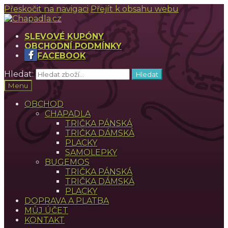
Přeskočit na navigaci
Přejít k obsahu webu
SLEVOVÉ KUPÓNY
OBCHODNÍ PODMÍNKY
FACEBOOK
Hledat:
Hledat
Menu
OBCHOD
CHAPADLA
TRIČKA PÁNSKÁ
TRIČKA DÁMSKÁ
PLACKY
SAMOLEPKY
BUGEMOS
TRIČKA PÁNSKÁ
TRIČKA DÁMSKÁ
PLACKY
DOPRAVA A PLATBA
MŮJ ÚČET
KONTAKT