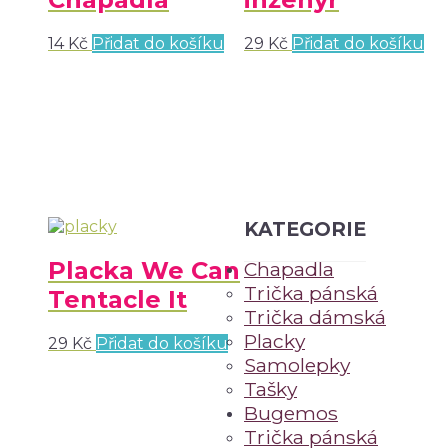
14
Kč
Přidat do košíku
29
Kč
Přidat do košíku
KATEGORIE
Placka We Can
Chapadla
Trička pánská
Tentacle It
Trička dámská
Placky
29
Kč
Přidat do košíku
Samolepky
Tašky
Bugemos
Trička pánská