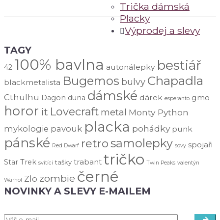
Trička dámská
Placky
Výprodej a slevy
TAGY
100% bavlna
bestiář
autonálepky
42
Chapadla
Bugemos
bulvy
blackmetalista
dámské
Cthulhu
dárek
gmo
Dagon
duna
esperanto
horor
Lovecraft
it
metal
Monty Python
placka
pohádky
mykologie
pavouk
punk
pánské
samolepky
retro
spojaři
Red Dwarf
sovy
tričko
trabant
Star Trek
tašky
svítící
Twin Peaks
valentýn
černé
zombie
Zlo
Warhol
NOVINKY A SLEVY E-MAILEM