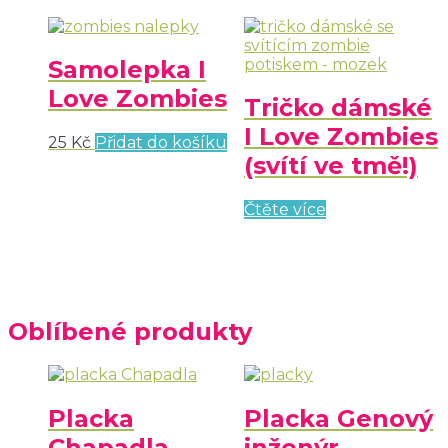
Samolepka I
Love Zombies
Tričko dámské
I Love Zombies
25
Kč
Přidat do košíku
(svítí ve tmě!)
Čtěte více
Oblíbené produkty
Placka
Placka Genový
Chapadla
inženýr