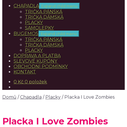
CHAPADLA
Expand child menu
TRIČKA PÁNSKÁ
TRIČKA DÁMSKÁ
PLACKY
SAMOLEPKY
BUGEMOS
Expand child menu
TRIČKA PÁNSKÁ
TRIČKA DÁMSKÁ
PLACKY
DOPRAVA A PLATBA
SLEVOVÉ KUPÓNY
OBCHODNÍ PODMÍNKY
KONTAKT
0
Kč
0 položek
Domů
/
Chapadla
/
Placky
/
Placka I Love Zombies
Placka I Love Zombies