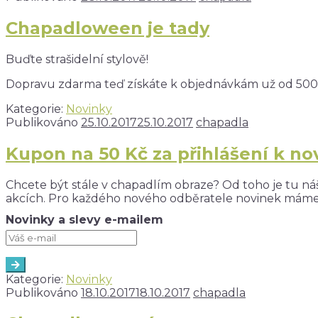
Chapadloween je tady
Buďte strašidelní stylově!
Dopravu zdarma teď získáte k objednávkám už od 50
Kategorie:
Novinky
Publikováno
25.10.2017
25.10.2017
chapadla
Kupon na 50 Kč za přihlášení k n
Chcete být stále v chapadlím obraze? Od toho je tu ná
akcích. Pro každého nového odběratele novinek máme 
Novinky a slevy e-mailem
Kategorie:
Novinky
Publikováno
18.10.2017
18.10.2017
chapadla