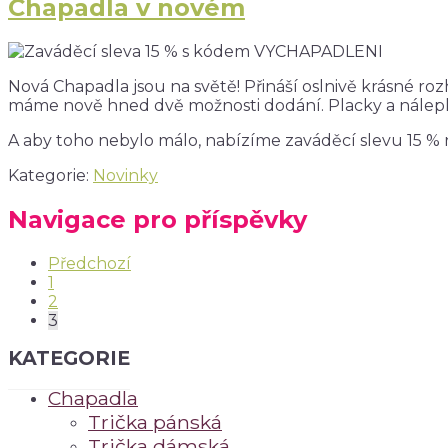
Chapadla v novém
Nová Chapadla jsou na světě! Přináší oslnivě krásné r
máme nově hned dvě možnosti dodání. Placky a nálepky
A aby toho nebylo málo, nabízíme zaváděcí slevu 15 %
Kategorie:
Novinky
Navigace pro příspěvky
Předchozí
1
2
3
KATEGORIE
Chapadla
Trička pánská
Trička dámská