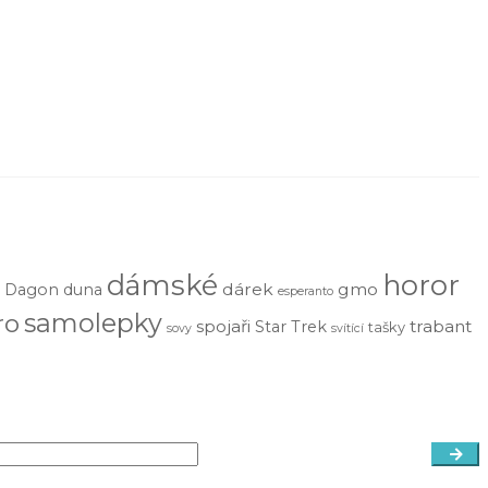
dámské
horor
dárek
gmo
Dagon
duna
esperanto
samolepky
ro
spojaři
trabant
Star Trek
tašky
sovy
svítící