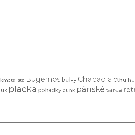
Chapadla
Bugemos
bulvy
Cthulhu
kmetalista
placka
pánské
ret
pohádky
ouk
punk
Red Dwarf