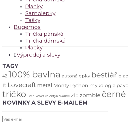
Placky
Samolepky
Tašky
Bugemos
Trička pánská
Trička dámská
Placky
Výprodej a slevy
TAGY
100% bavlna
bestiář
autonálepky
blac
42
Lovecraft
it
metal
Monty Python
mykologie
pav
tričko
černé
zombie
Zlo
Twin Peaks
valentýn
Warhol
NOVINKY A SLEVY E-MAILEM