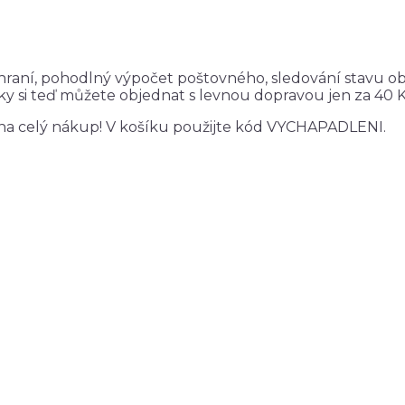
ozhraní, pohodlný výpočet poštovného, sledování stavu o
 si teď můžete objednat s levnou dopravou jen za 40 K
 na celý nákup! V košíku použijte kód VYCHAPADLENI.