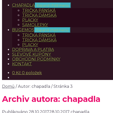
CHAPADLA
Expand child menu
TRIČKA PÁNSKÁ
TRIČKA DÁMSKÁ
PLACKY
SAMOLEPKY
BUGEMOS
Expand child menu
TRIČKA PÁNSKÁ
TRIČKA DÁMSKÁ
PLACKY
DOPRAVA A PLATBA
SLEVOVÉ KUPÓNY
OBCHODNÍ PODMÍNKY
KONTAKT
0
Kč
0 položek
Domů
/
Autor: chapadla
/
Stránka 3
Archiv autora:
chapadla
Publikováno
28.10.2017
28.10.2017
chapadla